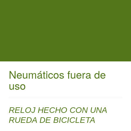
t
i
o
n
Neumáticos fuera de
uso
RELOJ HECHO CON UNA
RUEDA DE BICICLETA