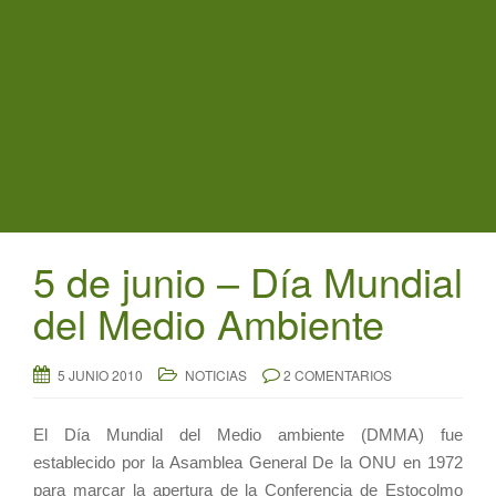
t
i
o
n
5 de junio – Día Mundial
del Medio Ambiente
5 JUNIO 2010
NOTICIAS
2 COMENTARIOS
El Día Mundial del Medio ambiente (DMMA) fue
establecido por la Asamblea General De la ONU en 1972
para marcar la apertura de la Conferencia de Estocolmo