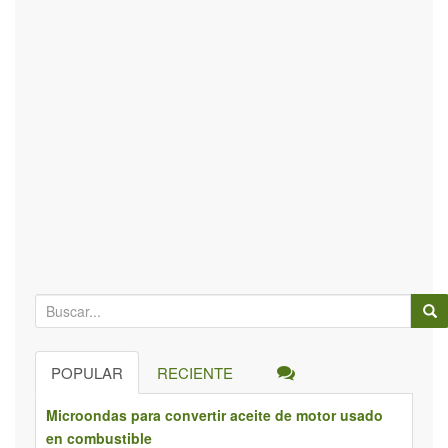
B
ú
s
POPULAR
RECIENTE
q
u
Microondas para convertir aceite de motor usado
e
en combustible