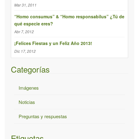
d
Mar 31, 2011
a
p
“Homo consumus” & “Homo responsabilus” ¿Tú de
qué especie eres?
a
r
Abr 7, 2012
a
¡Felices Fiestas y un Feliz Año 2013!
:
Dic 17, 2012
Categorías
Imágenes
Noticias
Preguntas y respuestas
Etiquetas