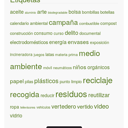
arte
aceite
bolsa
bombillas
botellas
aluminio
biodegradable
campaña
calendario ambiental
compost
combustible
delito
consumo
construcción
documental
curso
envases
energía
electrodomésticos
exposición
medio
latas
incineradora
materia prima
juegos
ambiente
niños
orgánicos
móvil
neumáticos
reciclaje
plásticos
papel
pilas
punto limpio
residuos
recogida
reutilizar
reducir
video
vertedero
vertido
ropa
televisores
vehículos
vidrio