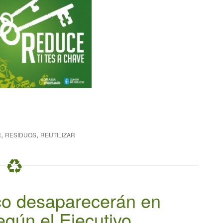
,
,
R
RESIDUOS
REUTILIZAR
ico desaparecerán en
gún el Ejecutivo