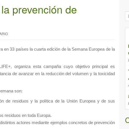
la prevención de
B
ú
s
ARIO
q
u
e
ra en 33 países la cuarta edición de la Semana Europea de la
d
a
IFE+, organiza esta campaña cuyo objetivo principal es
p
rtancia de avanzar en la reducción del volumen y la toxicidad
a
r
 semana son:
a
:
ón de residuos y la política de la Unión Europea y de sus
los residuos en toda Europa.
C
s distintos actores mediante ejemplos concretos de prevención