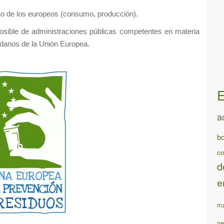
ano de los europeos (consumo, producción).
sible de administraciones públicas competentes en materia
adanos de la Unión Europea.
E
a
bo
co
d
e
ma
ne