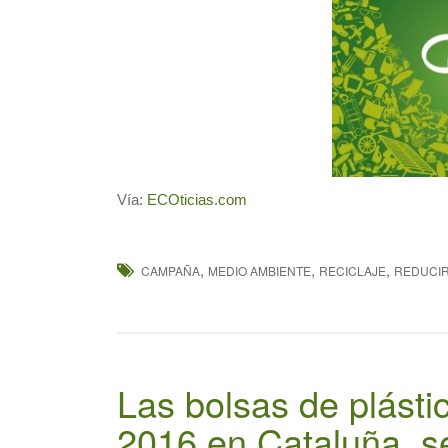
Vía:
ECOticias.com
,
,
,
CAMPAÑA
MEDIO AMBIENTE
RECICLAJE
REDUCI
Las bolsas de plást
2016 en Cataluña, se