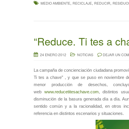
,
,
,
MEDIO AMBIENTE
RECICLAJE
REDUCIR
RESIDUO
“Reduce. Ti tes a ch
24 ENERO 2012
NOTICIAS
DEJAR UN COM
La campaña de concienciación ciudadana promovi
Ti tes a chave” , y que se puso en noviembre de 
menor producción de desechos, concluy
web
www.reducetitesachave.com
, distintos usu
disminución de la basura generada día a día. Aun
sentido común y a la racionalidad, en otros in
referencia en distintos escenarios y situaciones.