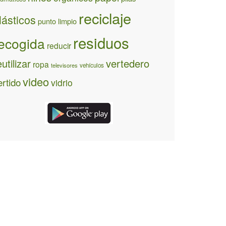
reciclaje
lásticos
punto limpio
residuos
ecogida
reducir
eutilizar
vertedero
ropa
televisores
vehículos
video
ertido
vidrio