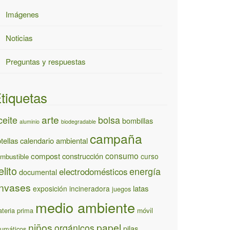
Imágenes
Noticias
Preguntas y respuestas
tiquetas
arte
ceite
bolsa
bombillas
aluminio
biodegradable
campaña
tellas
calendario ambiental
consumo
compost
construcción
curso
mbustible
elito
energía
electrodomésticos
documental
nvases
latas
exposición
incineradora
juegos
medio ambiente
teria prima
móvil
niños
papel
orgánicos
pilas
umáticos