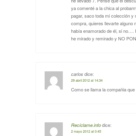
he llevado 7. Pensé que el desc
ya comenté a la chica al probar
pagar, saco toda mi colección y
compra, quieres llevarte alguno
había enamorado de él, si no…. P
he mirado y remirado y NO PON
carlos
dice:
29 abril 2012 at 14:34
Como se llama la compañia que r
Recíclame.info
dice:
2 mayo 2012 at 0:45