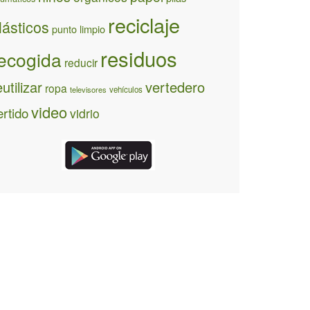
reciclaje
lásticos
punto limpio
residuos
ecogida
reducir
eutilizar
vertedero
ropa
televisores
vehículos
video
ertido
vidrio