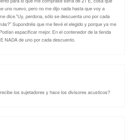
uento para lo que me comprase sería de 21 E, cosa que
me uno nuevo, pero no me dijo nada hasta que voy a
 me dice.”Uy, perdona, sólo se descuenta uno por cada
 más?” Supondréis que me llevé el elegido y porque ya me
odían espacificar mejor. En el contenedor de la tienda
E NADA de uno por cada descuento.
ecibe los sujetadores y hace los divisores acusticos?