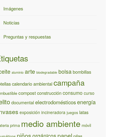
Imágenes
Noticias
Preguntas y respuestas
tiquetas
arte
ceite
bolsa
bombillas
aluminio
biodegradable
campaña
tellas
calendario ambiental
consumo
compost
construcción
curso
mbustible
elito
energía
electrodomésticos
documental
nvases
latas
exposición
incineradora
juegos
medio ambiente
teria prima
móvil
niños
papel
orgánicos
pilas
umáticos