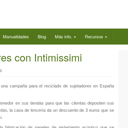
Manualidades
Blog
Más info.
Recursos
res con Intimissimi
S
e una campaña para el reciclado de sujetadores en España
ntenedor en sus tiendas para que las clientas depositen sus
ambio, la casa de lencería da un descuento de 3 euros que se
i.
la fabricación de paneles de aislamiento acústico que se