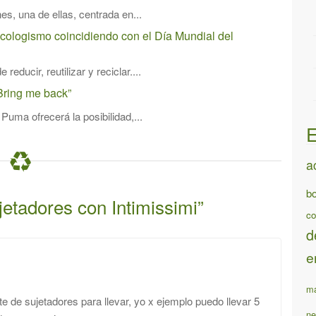
es, una de ellas, centrada en...
cologismo coincidiendo con el Día Mundial del
reducir, reutilizar y reciclar....
Bring me back”
uma ofrecerá la posibilidad,...
E
a
bo
jetadores con Intimissimi
”
co
d
e
ma
te de sujetadores para llevar, yo x ejemplo puedo llevar 5
ne