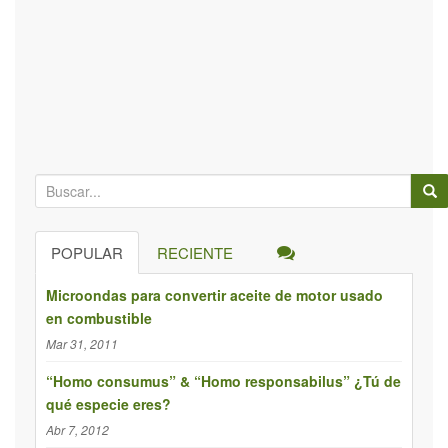
B
ú
s
POPULAR
RECIENTE
q
u
Microondas para convertir aceite de motor usado
e
en combustible
d
Mar 31, 2011
a
p
“Homo consumus” & “Homo responsabilus” ¿Tú de
qué especie eres?
a
r
Abr 7, 2012