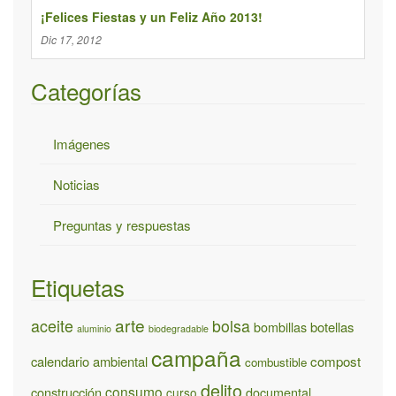
a
¡Felices Fiestas y un Feliz Año 2013!
:
Dic 17, 2012
Categorías
Imágenes
Noticias
Preguntas y respuestas
Etiquetas
arte
aceite
bolsa
bombillas
botellas
aluminio
biodegradable
campaña
calendario ambiental
compost
combustible
delito
consumo
construcción
documental
curso