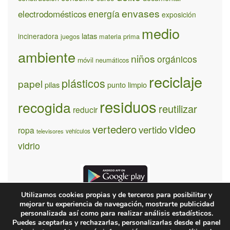
envases
energía
electrodomésticos
exposición
medio
latas
incineradora
materia prima
juegos
ambiente
niños
orgánicos
móvil
neumáticos
reciclaje
plásticos
papel
pilas
punto limpio
residuos
recogida
reutilizar
reducir
video
vertedero
vertido
ropa
televisores
vehículos
vidrio
Utilizamos cookies propias y de terceros para posibilitar y
mejorar tu experiencia de navegación, mostrarte publicidad
personalizada así como para realizar análisis estadísticos.
Puedes aceptarlas y rechazarlas, personalizarlas desde el panel
¿Quiénes somos?
Contacto
Condiones de uso y privacidad