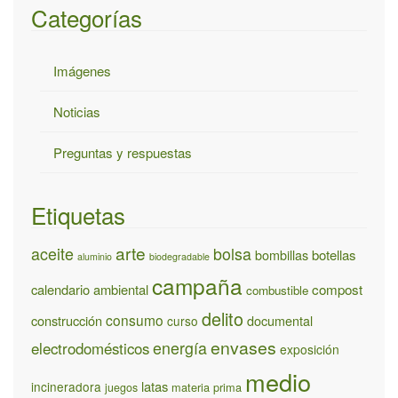
Categorías
Imágenes
Noticias
Preguntas y respuestas
Etiquetas
arte
aceite
bolsa
bombillas
botellas
aluminio
biodegradable
campaña
calendario ambiental
compost
combustible
delito
consumo
construcción
documental
curso
envases
energía
electrodomésticos
exposición
medio
latas
incineradora
materia prima
juegos