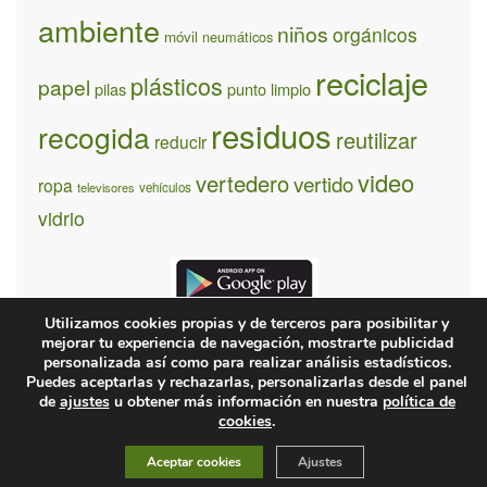
ambiente
niños
orgánicos
móvil
neumáticos
reciclaje
plásticos
papel
pilas
punto limpio
residuos
recogida
reutilizar
reducir
video
vertedero
vertido
ropa
televisores
vehículos
vidrio
Utilizamos cookies propias y de terceros para posibilitar y
mejorar tu experiencia de navegación, mostrarte publicidad
personalizada así como para realizar análisis estadísticos.
Puedes aceptarlas y rechazarlas, personalizarlas desde el panel
¿Quiénes somos?
Contacto
Condiones de uso y privacidad
de
ajustes
u obtener más información en nuestra
política de
cookies
.
© 2026 recíclame.info
Aceptar cookies
Ajustes