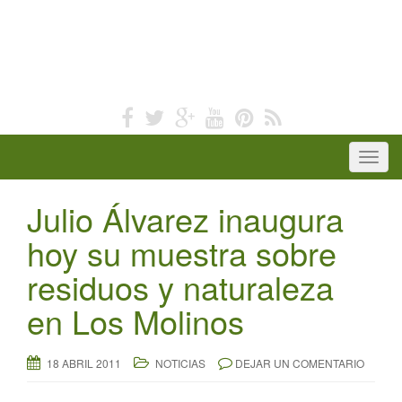
T
o
Julio Álvarez inaugura
g
g
hoy su muestra sobre
l
residuos y naturaleza
e
n
en Los Molinos
a
v
i
18 ABRIL 2011
NOTICIAS
DEJAR UN COMENTARIO
g