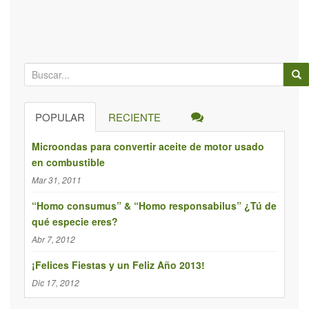
B
ú
s
POPULAR
RECIENTE
q
u
Microondas para convertir aceite de motor usado
e
en combustible
d
Mar 31, 2011
a
p
“Homo consumus” & “Homo responsabilus” ¿Tú de
qué especie eres?
a
r
Abr 7, 2012
a
¡Felices Fiestas y un Feliz Año 2013!
:
Dic 17, 2012