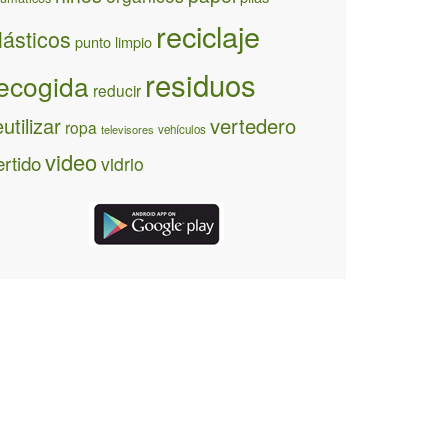
reciclaje
lásticos
punto limpio
residuos
ecogida
reducir
eutilizar
vertedero
ropa
televisores
vehículos
video
ertido
vidrio