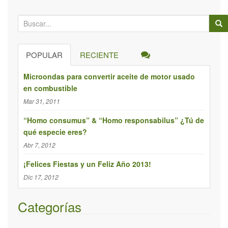
B
ú
s
POPULAR
RECIENTE
q
u
Microondas para convertir aceite de motor usado
e
en combustible
d
Mar 31, 2011
a
p
“Homo consumus” & “Homo responsabilus” ¿Tú de
qué especie eres?
a
r
Abr 7, 2012
a
¡Felices Fiestas y un Feliz Año 2013!
:
Dic 17, 2012
Categorías