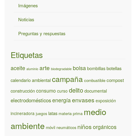
Imágenes
Noticias
Preguntas y respuestas
Etiquetas
arte
aceite
bolsa
bombillas
botellas
aluminio
biodegradable
campaña
calendario ambiental
compost
combustible
delito
consumo
construcción
documental
curso
envases
energía
electrodomésticos
exposición
medio
latas
incineradora
materia prima
juegos
ambiente
niños
orgánicos
móvil
neumáticos