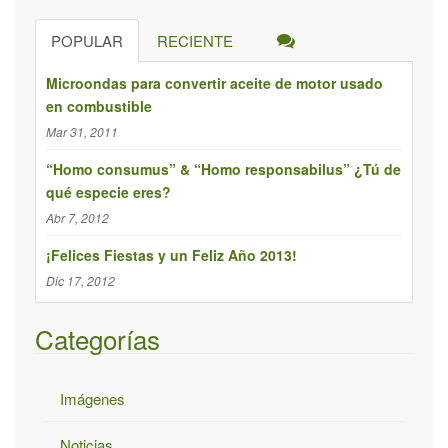
s
POPULAR
RECIENTE
q
u
Microondas para convertir aceite de motor usado
e
en combustible
d
Mar 31, 2011
a
p
“Homo consumus” & “Homo responsabilus” ¿Tú de
qué especie eres?
a
r
Abr 7, 2012
a
¡Felices Fiestas y un Feliz Año 2013!
:
Dic 17, 2012
Categorías
Imágenes
Noticias