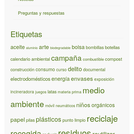
Preguntas y respuestas
Etiquetas
arte
aceite
bolsa
bombillas
botellas
aluminio
biodegradable
campaña
calendario ambiental
compost
combustible
delito
consumo
construcción
documental
curso
envases
energía
electrodomésticos
exposición
medio
latas
incineradora
materia prima
juegos
ambiente
niños
orgánicos
móvil
neumáticos
reciclaje
plásticos
papel
pilas
punto limpio
residuos
recogida
reutilizar