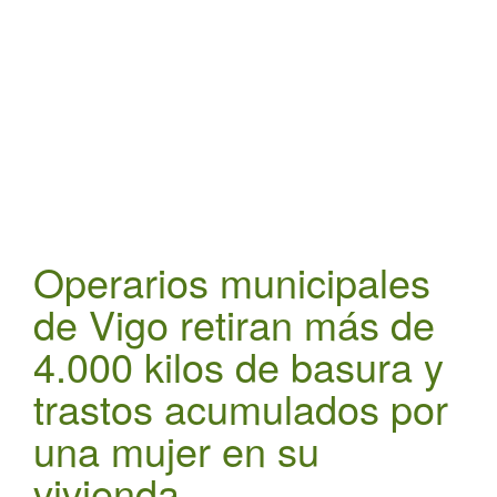
t
i
o
n
Operarios municipales
de Vigo retiran más de
4.000 kilos de basura y
trastos acumulados por
una mujer en su
vivienda