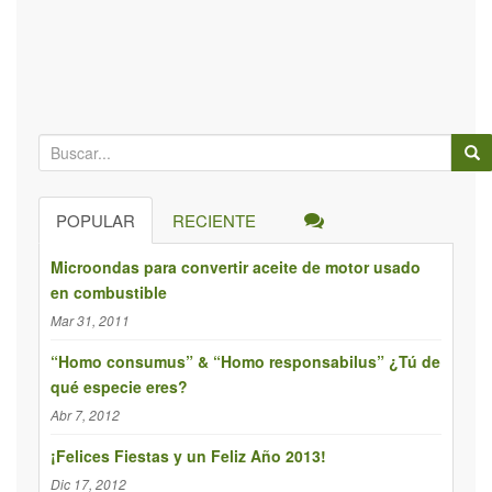
B
ú
s
POPULAR
RECIENTE
q
u
Microondas para convertir aceite de motor usado
e
en combustible
d
Mar 31, 2011
a
p
“Homo consumus” & “Homo responsabilus” ¿Tú de
qué especie eres?
a
r
Abr 7, 2012
a
¡Felices Fiestas y un Feliz Año 2013!
:
Dic 17, 2012