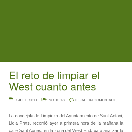
t
i
o
n
El reto de limpiar el
West cuanto antes
7 JULIO 2011
NOTICIAS
DEJAR UN COMENTARIO
La concejala de Limpieza del Ayuntamiento de Sant Antoni,
Lidia Prats, recorrió ayer a primera hora de la mañana la
calle Sant Agnès, en la zona del West End, para analizar la