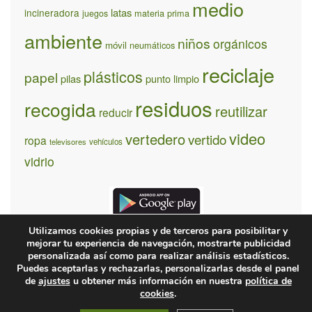
medio
latas
incineradora
materia prima
juegos
ambiente
niños
orgánicos
móvil
neumáticos
reciclaje
plásticos
papel
pilas
punto limpio
residuos
recogida
reutilizar
reducir
video
vertedero
vertido
ropa
televisores
vehículos
vidrio
Utilizamos cookies propias y de terceros para posibilitar y
mejorar tu experiencia de navegación, mostrarte publicidad
personalizada así como para realizar análisis estadísticos.
Puedes aceptarlas y rechazarlas, personalizarlas desde el panel
¿Quiénes somos?
Contacto
Condiones de uso y privacidad
de
ajustes
u obtener más información en nuestra
política de
cookies
.
© 2026 recíclame.info