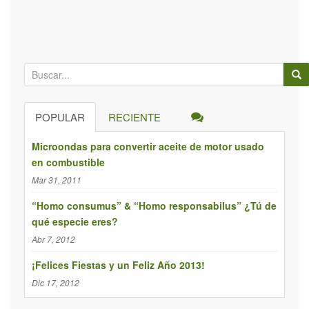
B
ú
s
POPULAR
RECIENTE
q
u
Microondas para convertir aceite de motor usado
e
en combustible
d
Mar 31, 2011
a
p
“Homo consumus” & “Homo responsabilus” ¿Tú de
qué especie eres?
a
r
Abr 7, 2012
a
¡Felices Fiestas y un Feliz Año 2013!
:
Dic 17, 2012