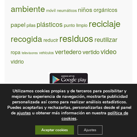
ambiente
niños
orgánicos
móvil
neumáticos
reciclaje
plásticos
papel
pilas
punto limpio
residuos
recogida
reutilizar
reducir
video
vertedero
vertido
ropa
televisores
vehículos
vidrio
Utilizamos cookies propias y de terceros para posibilitar y
mejorar tu experiencia de navegación, mostrarte publicidad
personalizada así como para realizar análisis estadísticos.
Puedes aceptarlas y rechazarlas, personalizarlas desde el panel
¿Quiénes somos?
Contacto
Condiones de uso y privacidad
de
ajustes
u obtener más información en nuestra
política de
cookies
.
© 2026 recíclame.info
Aceptar cookies
Ajustes