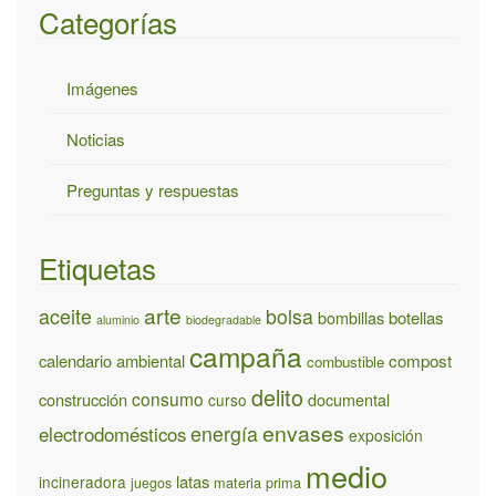
Categorías
Imágenes
Noticias
Preguntas y respuestas
Etiquetas
arte
aceite
bolsa
bombillas
botellas
aluminio
biodegradable
campaña
calendario ambiental
compost
combustible
delito
consumo
construcción
documental
curso
envases
energía
electrodomésticos
exposición
medio
latas
incineradora
materia prima
juegos