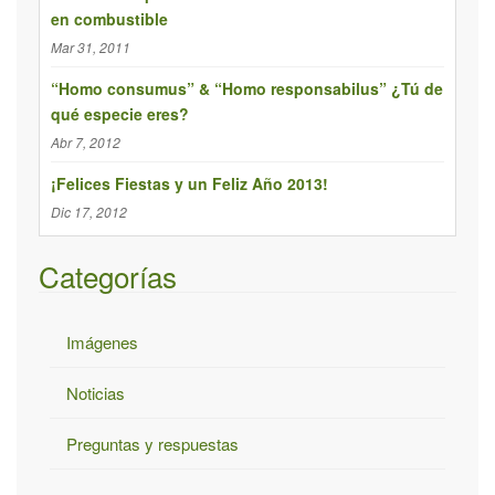
e
en combustible
d
Mar 31, 2011
a
p
“Homo consumus” & “Homo responsabilus” ¿Tú de
qué especie eres?
a
r
Abr 7, 2012
a
¡Felices Fiestas y un Feliz Año 2013!
:
Dic 17, 2012
Categorías
Imágenes
Noticias
Preguntas y respuestas