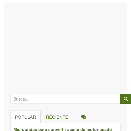
B
ú
s
POPULAR
RECIENTE
q
u
Microondas para convertir aceite de motor usado