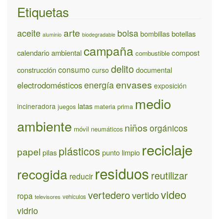
Etiquetas
arte
aceite
bolsa
bombillas
botellas
aluminio
biodegradable
campaña
calendario ambiental
compost
combustible
delito
consumo
construcción
documental
curso
envases
energía
electrodomésticos
exposición
medio
latas
incineradora
materia prima
juegos
ambiente
niños
orgánicos
móvil
neumáticos
reciclaje
plásticos
papel
pilas
punto limpio
residuos
recogida
reutilizar
reducir
video
vertedero
vertido
ropa
televisores
vehículos
vidrio