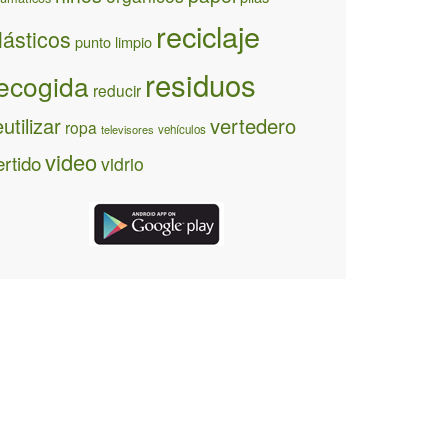
reciclaje
lásticos
punto limpio
residuos
ecogida
reducir
eutilizar
vertedero
ropa
televisores
vehículos
video
ertido
vidrio