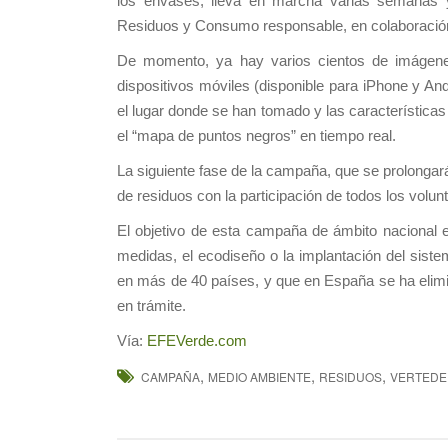
los envases, lleva en marcha varias semanas 
Residuos y Consumo responsable, en colaboración c
De momento, ya hay varios cientos de imágene
dispositivos móviles (disponible para iPhone y And
el lugar donde se han tomado y las característica
el “mapa de puntos negros” en tiempo real.
La siguiente fase de la campaña, que se prolongará
de residuos con la participación de todos los volun
El objetivo de esta campaña de ámbito nacional e
medidas, el ecodiseño o la implantación del sist
en más de 40 países, y que en España se ha elim
en trámite.
Vía:
EFEVerde.com
,
,
,
CAMPAÑA
MEDIO AMBIENTE
RESIDUOS
VERTED