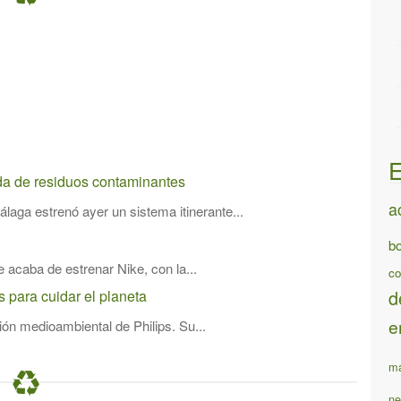
E
ida de residuos contaminantes
a
aga estrenó ayer un sistema itinerante...
bo
 acaba de estrenar Nike, con la...
co
d
 para cuidar el planeta
e
ón medioambiental de Philips. Su...
ma
ne