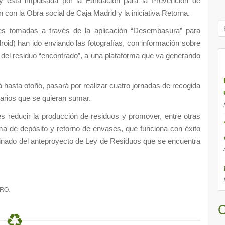
y está impulsada por la Fundación para la Prevención de
on la Obra social de Caja Madrid y la iniciativa Retorna.
B
s tomadas a través de la aplicación “Desembasura” para
ú
roid) han ido enviando las fotografías, con información sobre
s
s del residuo “encontrado”, a una plataforma que va generando
q
u
e
 hasta otoño, pasará por realizar cuatro jornadas de recogida
d
tarios que se quieran sumar.
a
s reducir la producción de residuos y promover, entre otras
p
ema de depósito y retorno de envases, que funciona con éxito
a
inado del anteproyecto de Ley de Residuos que se encuentra
r
a
:
.
ERO
C