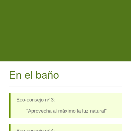
t
i
o
n
En el baño
Eco-consejo nº 3:
“Aprovecha al máximo la luz natural”
Eco-consejo nº 4: