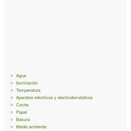
e
d
a
p
a
r
a
:
Agua
Iluminación
Temperatura
Aparatos eléctricos y electrodomésticos
Coche
Papel
Basura
Medio ambiente