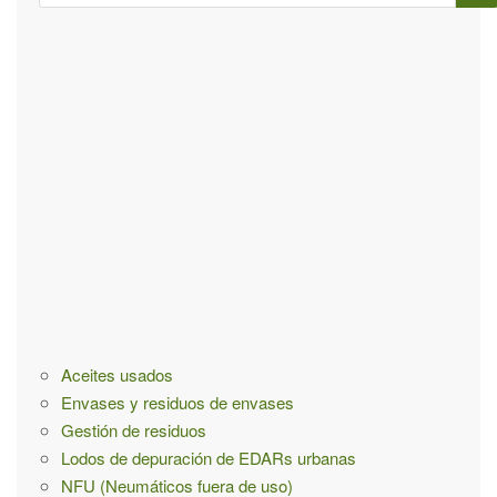
ú
s
q
u
e
d
a
p
a
r
a
:
Aceites usados
Envases y residuos de envases
Gestión de residuos
Lodos de depuración de EDARs urbanas
NFU (Neumáticos fuera de uso)