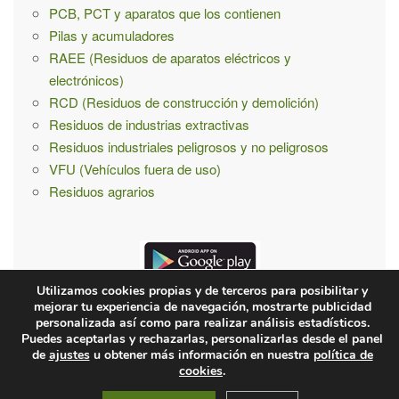
PCB, PCT y aparatos que los contienen
Pilas y acumuladores
RAEE (Residuos de aparatos eléctricos y
electrónicos)
RCD (Residuos de construcción y demolición)
Residuos de industrias extractivas
Residuos industriales peligrosos y no peligrosos
VFU (Vehículos fuera de uso)
Residuos agrarios
Utilizamos cookies propias y de terceros para posibilitar y
mejorar tu experiencia de navegación, mostrarte publicidad
personalizada así como para realizar análisis estadísticos.
Puedes aceptarlas y rechazarlas, personalizarlas desde el panel
¿Quiénes somos?
Contacto
Condiones de uso y privacidad
de
ajustes
u obtener más información en nuestra
política de
cookies
.
© 2026 recíclame.info