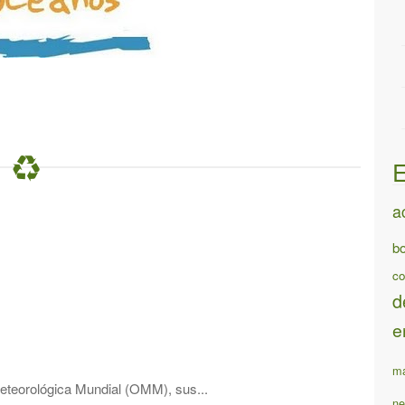
E
a
bo
co
d
e
ma
Meteorológica Mundial (OMM), sus...
ne