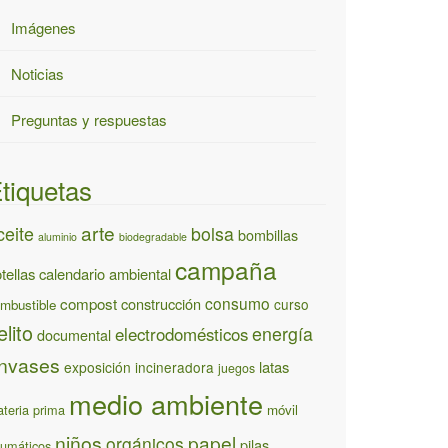
Imágenes
Noticias
Preguntas y respuestas
tiquetas
arte
ceite
bolsa
bombillas
aluminio
biodegradable
campaña
tellas
calendario ambiental
consumo
compost
construcción
curso
mbustible
elito
energía
electrodomésticos
documental
nvases
latas
exposición
incineradora
juegos
medio ambiente
teria prima
móvil
niños
papel
orgánicos
pilas
umáticos