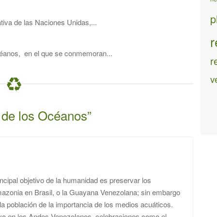
p
ativa de las Naciones Unidas,...
r
Océanos, en el que se conmemoran...
r
v
 de los Océanos
”
cipal objetivo de la humanidad es preservar los
azonia en Brasil, o la Guayana Venezolana; sin embargo
 la población de la importancia de los medios acuáticos.
vo en los Andes Venezolanos, celebraciones como el