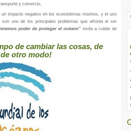
ransporte y comercio.
B
un impacto negativo en los ecosistemas marinos, y el uso
ú
n son uno de los principales problemas que afronta el ser
s
tenemos poder de proteger el océano”
invita a cuidar de
q
u
mpo de cambiar las cosas, de
e
 de otro modo!
d
a
p
a
r
a
:
C