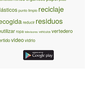
reciclaje
lásticos
punto limpio
residuos
ecogida
reducir
eutilizar
vertedero
ropa
televisores
vehículos
video
ertido
vidrio