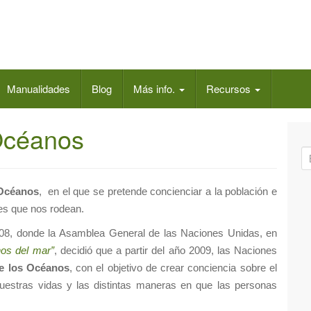
Manualidades
Blog
Más info.
Recursos
Océanos
B
ú
s
 Océanos
, en el que se pretende concienciar a la población e
q
es que nos rodean.
u
008, donde la Asamblea General de las Naciones Unidas, en
e
hos del mar”
, decidió que a partir del año 2009, las Naciones
d
e los Océanos
, con el objetivo de crear conciencia sobre el
a
estras vidas y las distintas maneras en que las personas
p
a