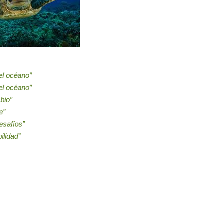
el océano”
el océano”
bio”
e”
esafíos”
ilidad”