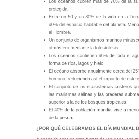
Los océanos cubren más de 70% de la super
protegida.
Entre un 50 y un 80% de la vida en la Tierr
90% del espacio habitable del planeta. Men
el Hombre.
Un conjunto de organismos marinos minúsculo
atmósfera mediante la fotosíntesis.
Los océanos contienen 96% de todo el agua
forma de ríos, lagos y hielo.
El océano absorbe anualmente cerca del 25%
humana, reduciendo así el impacto de este g
El conjunto de los ecosistemas costeros 
las marismas salinas y las praderas subma
superior a la de los bosques tropicales.
El 40% de la población mundial vive a men
de la pesca.
¿POR QUÉ CELEBRAMOS EL DÍA MUNDIAL 