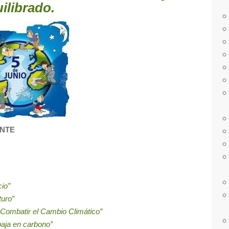
ilibrado.
ENTE
cio”
turo”
 Combatir el Cambio Climático”
baja en carbono”