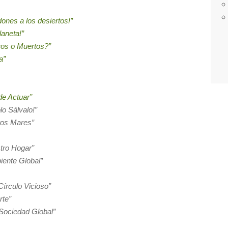
ones a los desiertos!”
laneta!”
os o Muertos?”
a”
de Actuar”
lo Sálvalo!”
tros Mares”
stro Hogar”
iente Global”
írculo Vicioso”
rte”
Sociedad Global”