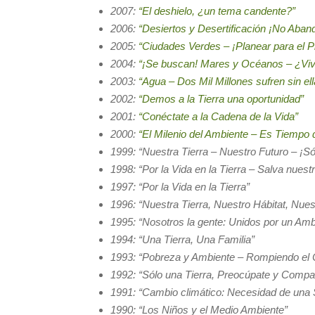
2007:
“El deshielo, ¿un tema candente?”
2006:
“Desiertos y Desertificación ¡No Aband
2005:
“Ciudades Verdes – ¡Planear para el P
2004:
“¡Se buscan! Mares y Océanos – ¿Viv
2003:
“Agua – Dos Mil Millones sufren sin ell
2002:
“Demos a la Tierra una oportunidad”
2001:
“Conéctate a la Cadena de la Vida”
2000:
“El Milenio del Ambiente – Es Tiempo 
1999: “Nuestra Tierra – Nuestro Futuro – ¡Só
1998: “Por la Vida en la Tierra – Salva nues
1997: “Por la Vida en la Tierra”
1996: “Nuestra Tierra, Nuestro Hábitat, Nue
1995: “Nosotros la gente: Unidos por un Amb
1994: “Una Tierra, Una Familia”
1993: “Pobreza y Ambiente – Rompiendo el C
1992: “Sólo una Tierra, Preocúpate y Compa
1991: “Cambio climático: Necesidad de una 
1990: “Los Niños y el Medio Ambiente”