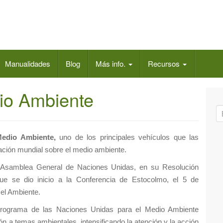
Manualidades
Blog
Más info.
Recursos
io Ambiente
B
ú
s
Medio Ambiente,
uno de los principales vehículos que las
q
zación mundial sobre el medio ambiente.
u
a Asamblea General de Naciones Unidas, en su Resolución
e
ue se dio inicio a la Conferencia de Estocolmo, el 5 de
d
 el Ambiente.
a
p
 Programa de las Naciones Unidas para el Medio Ambiente
a
ón a temas ambientales, intensificando la atención y la acción