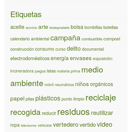
Etiquetas
arte
aceite
bolsa
bombillas
botellas
aluminio
biodegradable
campaña
calendario ambiental
compost
combustible
delito
consumo
construcción
documental
curso
envases
energía
electrodomésticos
exposición
medio
latas
incineradora
materia prima
juegos
ambiente
niños
orgánicos
móvil
neumáticos
reciclaje
plásticos
papel
pilas
punto limpio
residuos
recogida
reutilizar
reducir
video
vertedero
vertido
ropa
televisores
vehículos