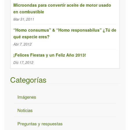
u
Microondas para convertir aceite de motor usado
e
en combustible
d
Mar 31, 2011
a
p
“Homo consumus” & “Homo responsabilus” ¿Tú de
qué especie eres?
a
r
Abr 7, 2012
a
¡Felices Fiestas y un Feliz Año 2013!
:
Dic 17, 2012
Categorías
Imágenes
Noticias
Preguntas y respuestas