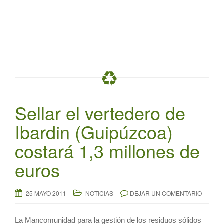
t
i
o
n
Sellar el vertedero de
Ibardin (Guipúzcoa)
costará 1,3 millones de
euros
25 MAYO 2011
NOTICIAS
DEJAR UN COMENTARIO
La Mancomunidad para la gestión de los residuos sólidos