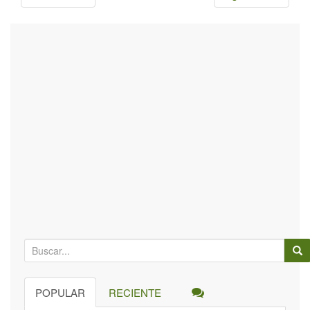
B
ú
s
POPULAR
RECIENTE
q