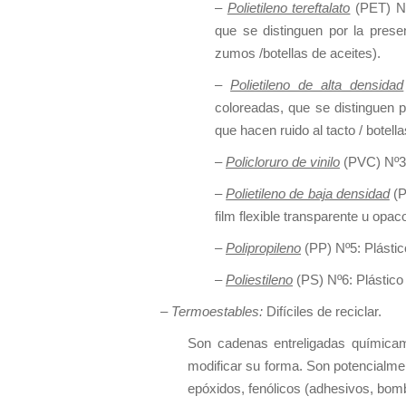
–
Polietileno tereftalato
(PET) Nº1
que se distinguen por la prese
zumos /botellas de aceites).
–
Polietileno de alta densidad
coloreadas, que se distinguen p
que hacen ruido al tacto / botell
–
Policloruro de vinilo
(PVC) Nº3:
–
Polietileno de baja densidad
(P
film flexible transparente u opaco
–
Polipropileno
(PP) Nº5: Plástico
–
Poliestileno
(PS) Nº6: Plástico
–
Termoestables:
Difíciles de reciclar.
Son cadenas entreligadas química
modificar su forma. Son potencialme
epóxidos, fenólicos (adhesivos, bomb