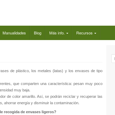
Manualidades
Blog
Más info.
Recursos
B
ú
s
ses de plástico, los metales (latas) y los envases de tipo
q
u
rentes, que comparten una característica: pesan muy poco
e
densidad muy baja.
d
or de color amarillo. Así, se podrán reciclar y recuperar las
a
s, ahorrar energía y disminuir la contaminación.
p
e recogida de envases ligeros?
a