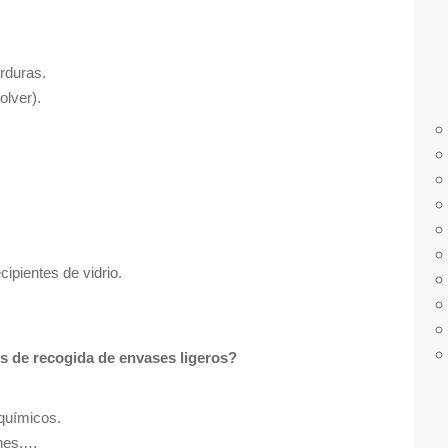
r
a
:
rduras.
olver).
ipientes de vidrio.
s de recogida de envases ligeros?
químicos.
ones,…